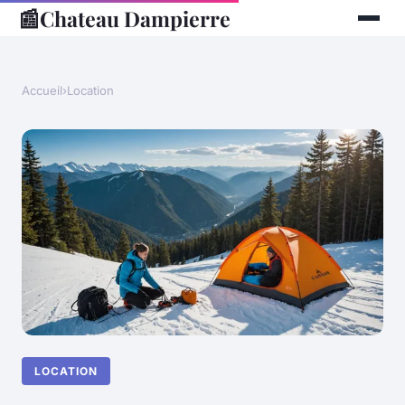
📰
Chateau Dampierre
Accueil
›
Location
LOCATION